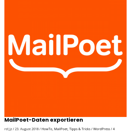
MailPoet-Daten exportieren
rd|jz
/
23. August 2018
/
HowTo
,
MailPoet
,
Tipps & Tricks
/
WordPress
/
4