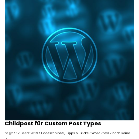
Childpost für Custom Post Types
rd|jz
/
12. März 2019
/
Codeschnipsel
,
Tipps & Tricks
/
WordPress
/
noch keine